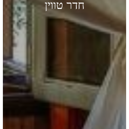
חדר
טווין