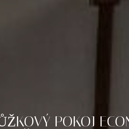
ŮŽKOVÝ
POKOJ
ECO