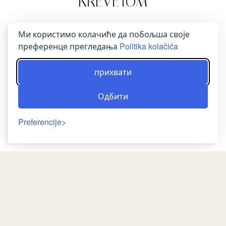
KREVETOM
Ova soba ima bračni krevet, sopstveno
Ми користимо колачиће да побољша своје
kupatilo, terasu i ventilator.
преференце прегледања
Politika kolačića
РЕЗЕРВИШИТЕ САДА
прихвати
Одбити
Preferencije