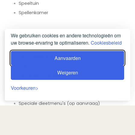
Speeltuin
Spellenkamer
ETEN & DRINKEN
We gebruiken cookies en andere technologieën om
uw browse-ervaring te optimaliseren.
Cookiesbeleid
Koffiebar bij de accommodatie
Chocolade of koekjes Toeslag
Aanvaarden
Fruit
Weigeren
Fles water Toeslag
Wijn/champagne Toeslag
Voorkeuren
Kindermaaltijden
Speciale dieetmenu's (op aanvraag)
Snackbar
Ontbijt op de kamer
Bar