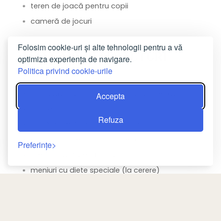
teren de joacă pentru copii
cameră de jocuri
Folosim cookie-uri și alte tehnologii pentru a vă
MÂNCĂRURI ȘI BĂUTURI
optimiza experiența de navigare.
Politica privind cookie-urile
cafenea la proprietate
ciocolată sau fursecuri Cost suplimentar
Accepta
fructe
Refuza
sticlă de apă Cost suplimentar
vin/șampanie Cost suplimentar
Preferințe
meniu masă pentru copii
meniuri cu diete speciale (la cerere)
snack bar
mic dejun în cameră
bar