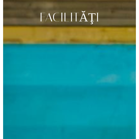
FACILITĂŢI