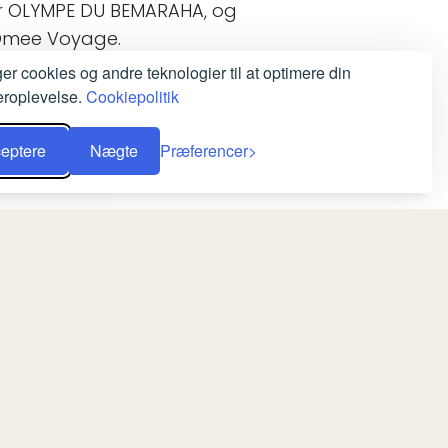
er OLYMPE DU BEMARAHA, og
 Omee Voyage.
ger cookies og andre teknologier til at optimere din
roplevelse.
Cookiepolitik
RAHA***
eptere
Nægte
Præferencer
*
*
*
***
IHINA***
DA
USD
sk gruppe er vi forpligtet