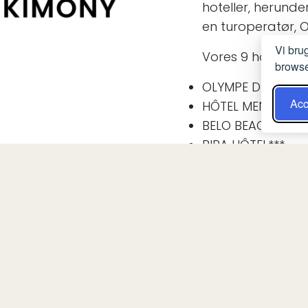
hoteller, herund
en turoperatør,
Vi bru
Vores 9 hoteller:
browse
OLYMPE DU BEMA
Acc
HÔTEL MENABE'L**
BELO BEACH***
BIRA HÔTEL***
CAP KIMONY ***
KIMONY RESORT**
LAGUNA BEACH**
RELAY DU KIRINDY
EDEN DE LA TSIRIB
OFFICIEL HJEMMESIDE
Find ud af mere+
Som en madagassi