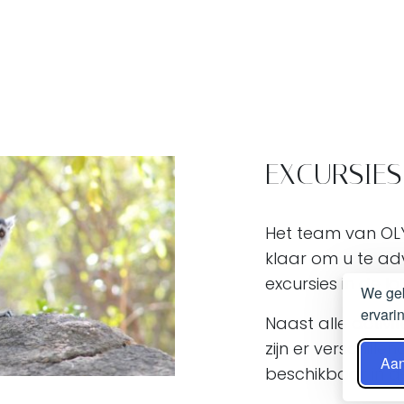
EXCURSIES
Het team van OL
klaar om u te adv
excursies in de l
We geb
ervari
Naast alle activit
zijn er verschill
Aa
beschikbaar in 