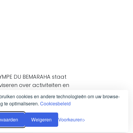
YMPE DU BEMARAHA staat
iseren over activiteiten en
okale omgeving.
ruiken cookies en andere technologieën om uw browse-
ng te optimaliseren.
Cookiesbeleid
eiten die het hotel aanbiedt,
ende wandelingen
nvaarden
Weigeren
Voorkeuren
de omliggende omgeving.