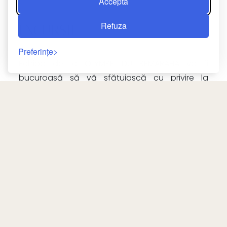
Accepta
Refuza
EXCURSII
Preferințe
Echipa de la OLYMPE DU BEMARAHA va fi
bucuroasă să vă sfătuiască cu privire la
activitățile și excursiile din zona locală.
Pe lângă toate activitățile oferite de hotel,
există mai multe trasee disponibile în zona
înconjurătoare.
Întoarcere